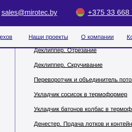
+375 33 668 
sales@mirotec.by
Автоматизация процессов нар
упаковки колбасных изделий
Делитель колбасных батонов по ве
ехов
Наши проекты
О компании
К
Деклиппер. Отрезание
Деклиппер. Скручивание
Переворотчик и объединитель пото
Укладчик сосисок в термоформер
Укладчик батонов колбас в термо
Денестер. Подача лотков и контей