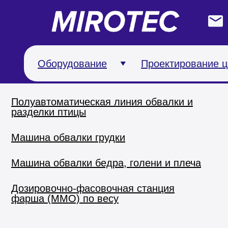
Разделка и обвалка птицы
Делитель крыла на части. Сегментатор
Оборудование
Проектирование ц
Линия разделки птицы
Полуавтоматическая линия обвалки и
разделки птицы
Машина обвалки грудки
Машина обвалки бедра, голени и плеча
Дозировочно-фасовочная станция
фарша (ММО) по весу