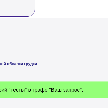
ой обвалки грудки
ий "тесты" в графе "Ваш запрос".