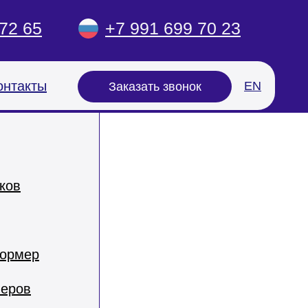
72 65
+7 991 699 70 23
езки и
су
онтакты
EN
Заказать звонок
ков
формер
неров